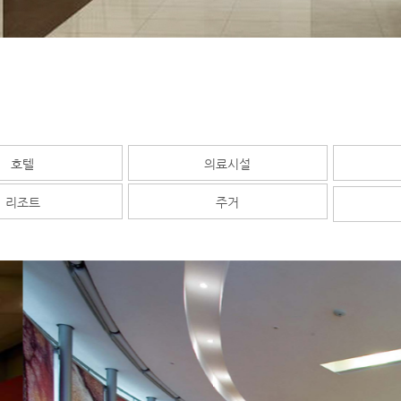
호텔
의료시설
리조트
주거