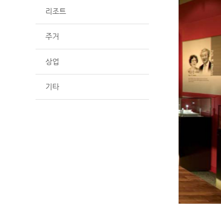
리조트
주거
상업
기타