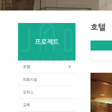
호텔
프로젝트
호텔
의료시설
오피스
교육