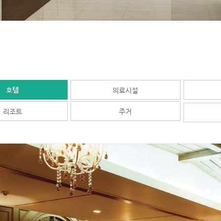
호텔
의료시설
리조트
주거