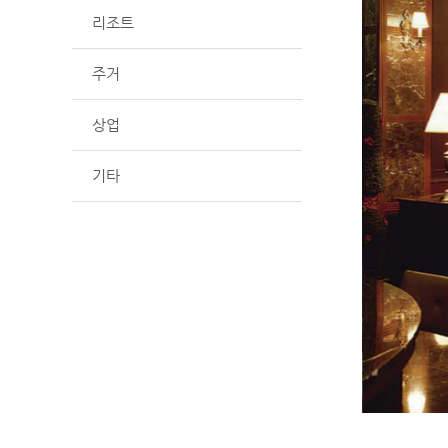
리조트
주거
상업
기타